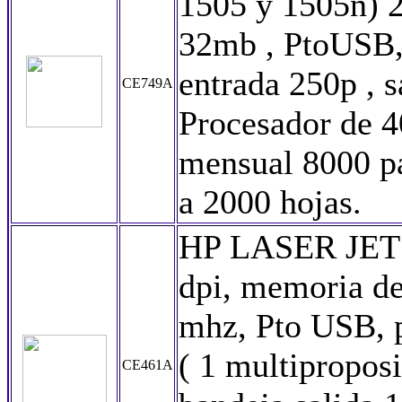
1505 y 1505n) 
32mb , PtoUSB,
entrada 250p , 
CE749A
Procesador de 4
mensual 8000 p
a 2000 hojas.
HP LASER JET 
dpi, memoria d
mhz, Pto USB, p
( 1 multipropos
CE461A