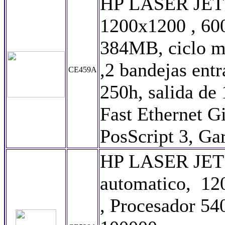
HP LASER JET 
1200x1200 , 6
384MB, ciclo m
,2 bandejas entr
CE459A
250h, salida de
Fast Ethernet G
PosScript 3, Gar
HP LASER JET
automatico, 12
, Procesador 54