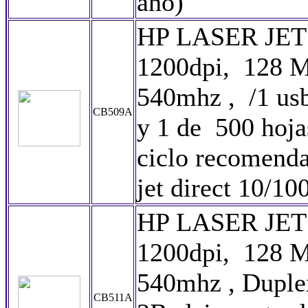
año)
HP LASER JET
1200dpi, 128 M
540mhz , /1 usb
CB509A
y 1 de 500 hoja
ciclo recomend
jet direct 10/1
HP LASER JET
1200dpi, 128 M
540mhz , Duple
CB511A