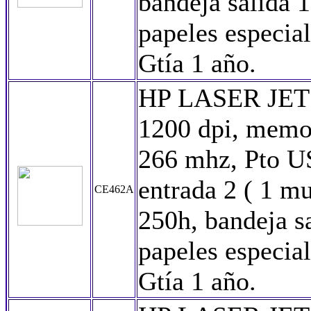
bandeja salida 1
papeles especia
Gtía 1 año.
HP LASER JET
1200 dpi, memo
266 mhz, Pto U
entrada 2 ( 1 m
CE462A
250h, bandeja sa
papeles especia
Gtía 1 año.