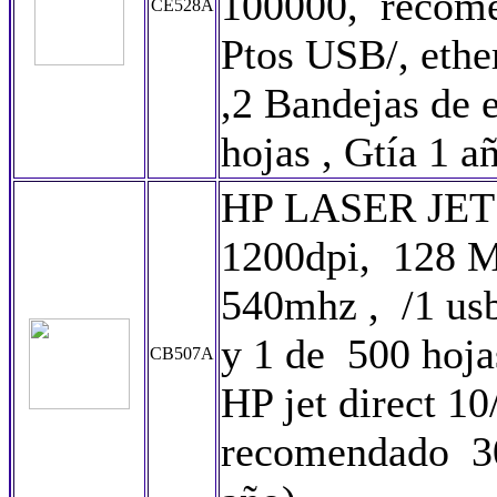
100000, recome
CE528A
Ptos USB/, eth
,2 Bandejas de 
hojas , Gtía 1 a
HP LASER JET
1200dpi, 128 M
540mhz , /1 usb
y 1 de 500 hoja
CB507A
HP jet direct 1
recomendado 30