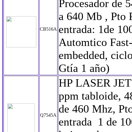
Procesador de 
a 640 Mb , Pto 
entrada: 1de 10
CB516A
Automtico Fas
embedded, cicl
Gtía 1 año)
HP LASER JET 
ppm tabloide, 
de 460 Mhz, Pt
Q7545A
entrada 1 de 10