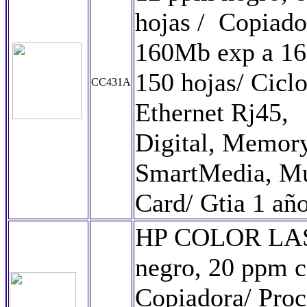
hojas / Copiado
160Mb exp a 16
150 hojas/ Cicl
CC431A
Ethernet Rj45,
Digital, Memory
SmartMedia, Mu
Card/ Gtia 1 añ
HP COLOR LAS
negro, 20 ppm c
Copiadora/ Pro