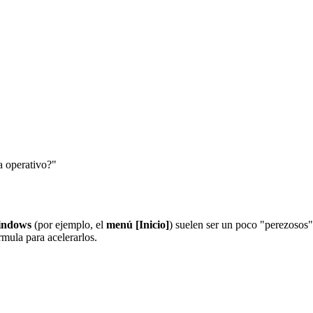
a operativo?"
indows
(por ejemplo, el
menú [Inicio]
) suelen ser un poco "perezosos".
rmula para acelerarlos.