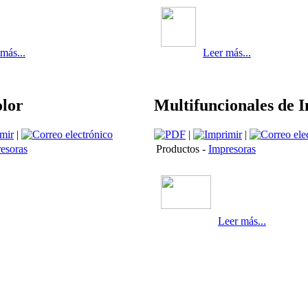
más...
Leer más...
olor
Multifuncionales de I
|
|
|
esoras
Productos -
Impresoras
Leer más...