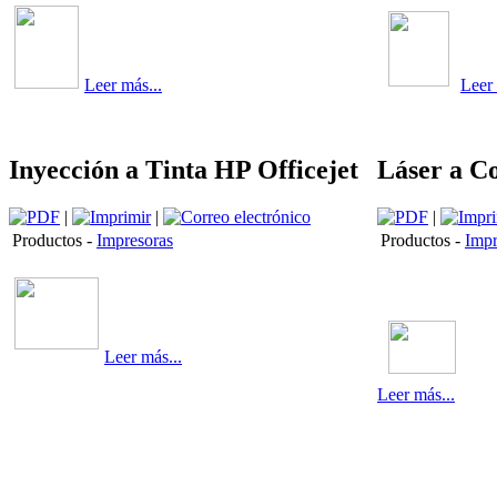
Leer más...
Leer 
Inyección a Tinta HP Officejet
Láser a C
|
|
|
Productos -
Impresoras
Productos -
Impr
Leer más...
Leer más...