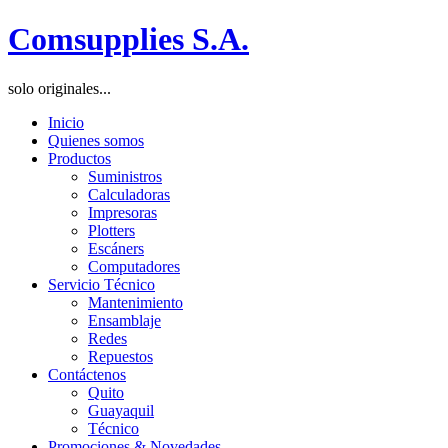
Comsupplies S.A.
solo originales...
Inicio
Quienes somos
Productos
Suministros
Calculadoras
Impresoras
Plotters
Escáners
Computadores
Servicio Técnico
Mantenimiento
Ensamblaje
Redes
Repuestos
Contáctenos
Quito
Guayaquil
Técnico
Promociones & Novedades