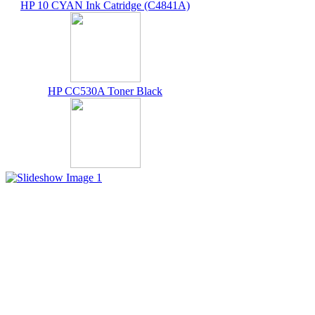
HP 10 CYAN Ink Catridge (C4841A)
HP CC530A Toner Black